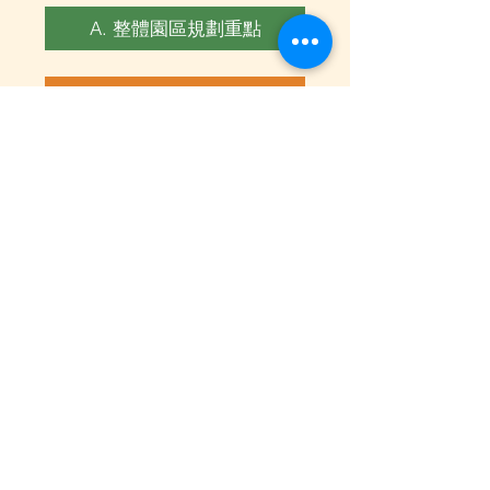
A. 整體園區規劃重點
B. 三大主要建築&功能
C. 完善景觀環境規劃
D.了解更多，專人服務