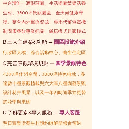
中台灣唯一渡假莊園、生活樂園型樂活養
3800
生村、
坪景觀園區、全天候健康守
護、整合內外醫療資源、專用代幣遊戲機
制​間康餐飲專業把關、飯店模式居家模式
B.三大主建築&功能
園區設施介紹
—
行政區大樓、綜合活動中心、養生住宅區
C.完善景觀環境規劃
四季景觀特色
—
4200
3800
坪休閒空間，
坪特色植栽，多
達數十種景觀植栽與六大區八種園藝景觀
設計花卉風景，以及一年四時隨季節更替
的花季與果樹
D.了解更多
專人服務
專人客服
&
—
明日葉樂活養生村預約瞭解簡報會預約