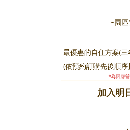
~園區
最優惠的自住方案(
(依預約訂購先後順序
*為因應
​加入