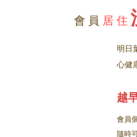
會員
居住
明日
心健
越
會員
隨時可