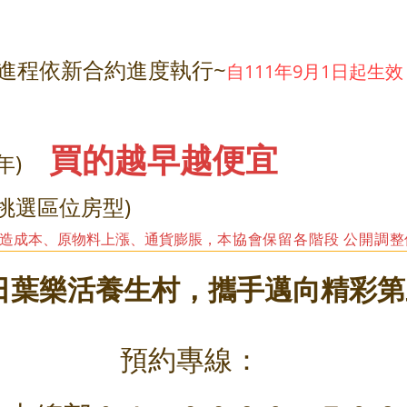
進程依新合約進度執行~
自111年9月1日起生效
買的越早越便宜
三年)
挑選區位房型)
營造成本、原物料上漲、通貨膨脹，
本協會保留各階段 公開調
明日葉樂活養生村，攜手邁向精彩
預約專線：