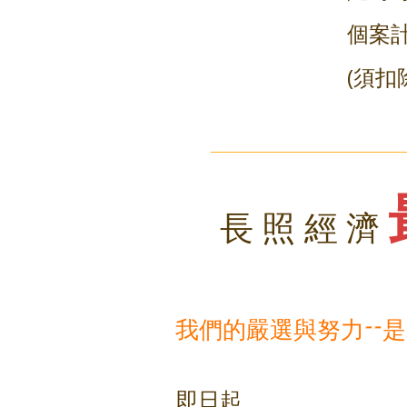
個案
(須
長照經濟
我們的嚴選與努力--
有一種生活方
即日起