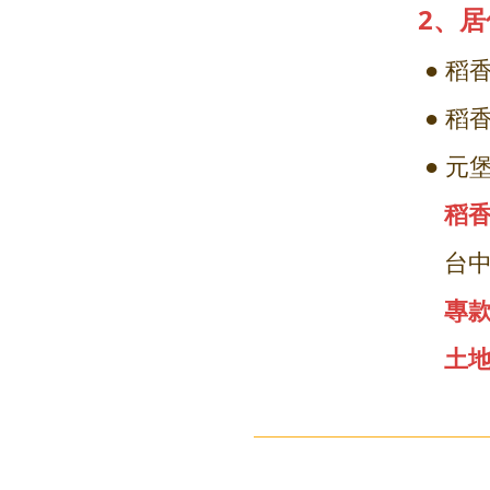
2、
● 稻
● 
● 元
稻香
台中
專
土地銀