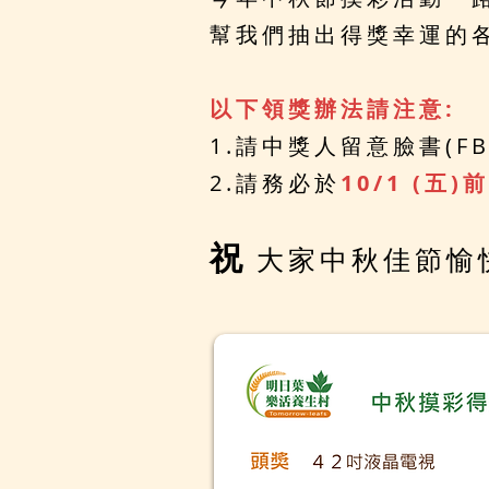
幫我們抽出得獎幸運的各
以下領獎辦法請注意:
1.請中獎人留意臉書(F
2.請務必於
10/1 (五)前
祝
大家中秋佳節愉