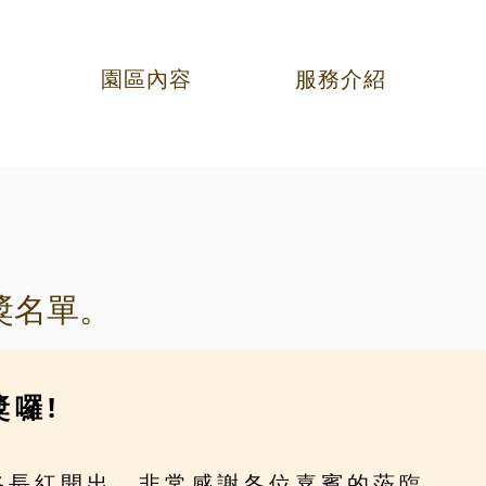
園區內容
服務介紹
得獎名單。
囉!
路長紅開出，非常感謝各位嘉賓的蒞臨。